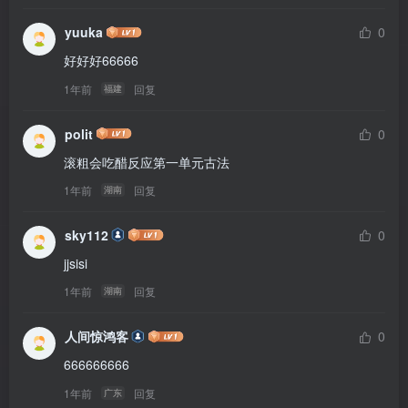
yuuka
0
好好好66666
1年前
回复
福建
polit
0
滚粗会吃醋反应第一单元古法
1年前
回复
湖南
sky112
0
jjsisi
1年前
回复
湖南
人间惊鸿客
0
666666666
1年前
回复
广东