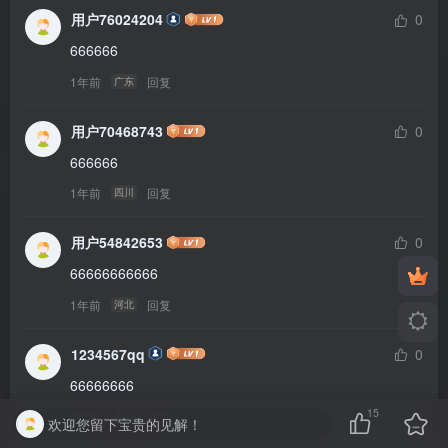
用户76024204
0
666666
1年前
回复
广东
用户70468743
0
666666
1年前
回复
四川
用户54842653
0
66666666666
1年前
回复
河北
1234567qq
0
66666666
15
1年前
回复
四川
欢迎您留下宝贵的见解！