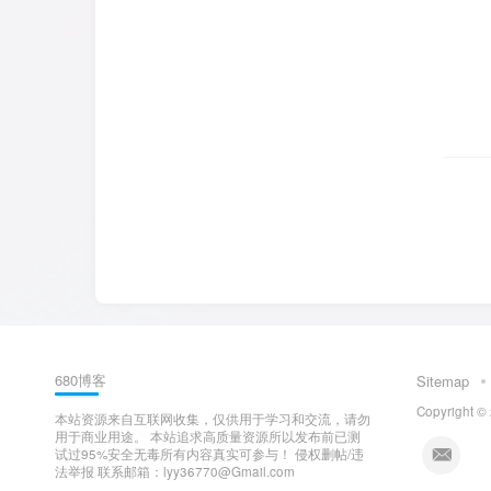
680博客
Sitemap
Copyright ©
本站资源来自互联网收集，仅供用于学习和交流，请勿
用于商业用途。 本站追求高质量资源所以发布前已测
试过95%安全无毒所有内容真实可参与！ 侵权删帖/违
法举报 联系邮箱：lyy36770@Gmail.com