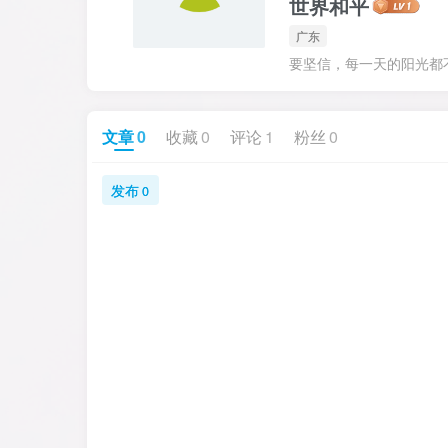
世界和平
广东
要坚信，每一天的阳光都
文章
0
收藏
0
评论
1
粉丝
0
发布
0