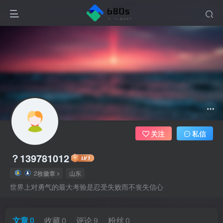
关注
私信
？139781012
2枚徽章
山东
世界上对勇气的最大考验是忍受失败而不丧失信心
文章
0
收藏
0
评论
9
粉丝
0