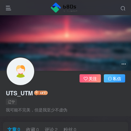
关注
私信
UTS_UTM
辽宁
我可能不完美，但是我至少不虚伪
文章
0
收藏
0
评论
2
粉丝
0