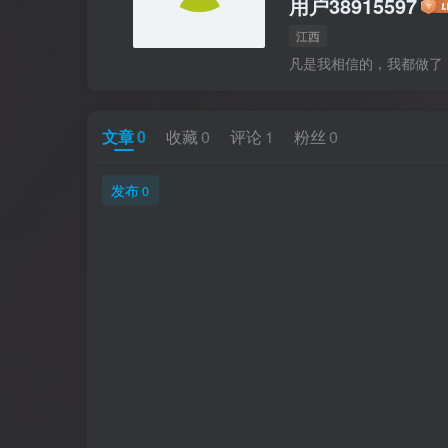
用户38915597
江西
凡是我相信的，我都做了
文章
0
收藏
0
评论
1
粉丝
0
发布
0