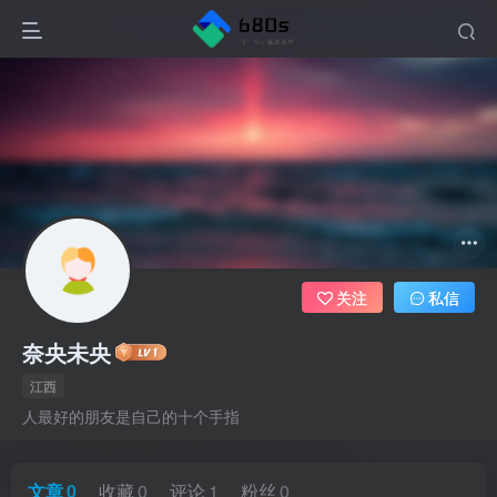
关注
私信
奈央未央
江西
人最好的朋友是自己的十个手指
文章
0
收藏
0
评论
1
粉丝
0