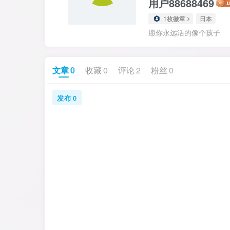
用户88688469
1枚徽章
日本
愿你永远活的像个孩子
文章
0
收藏
0
评论
2
粉丝
0
发布
0