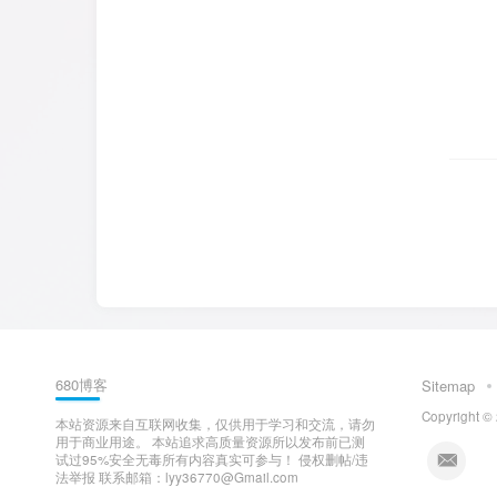
680博客
Sitemap
Copyright ©
本站资源来自互联网收集，仅供用于学习和交流，请勿
用于商业用途。 本站追求高质量资源所以发布前已测
试过95%安全无毒所有内容真实可参与！ 侵权删帖/违
法举报 联系邮箱：lyy36770@Gmail.com