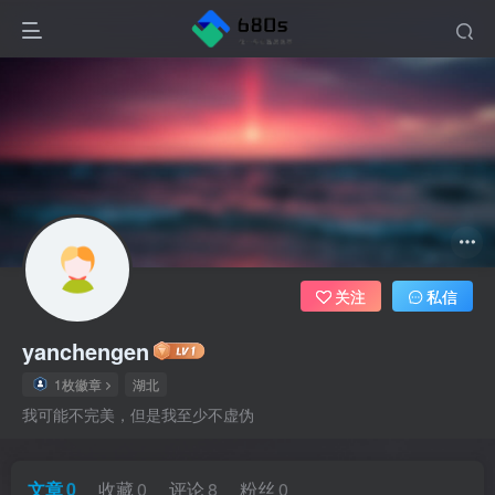
关注
私信
yanchengen
1枚徽章
湖北
我可能不完美，但是我至少不虚伪
文章
0
收藏
0
评论
8
粉丝
0