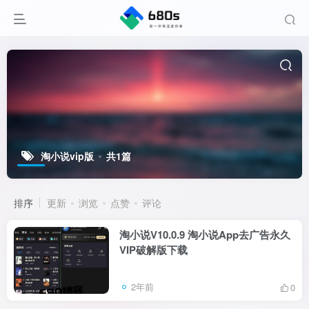
淘小说vip版
共1篇
排序
更新
浏览
点赞
评论
淘小说V10.0.9 淘小说App去广告永久
VIP破解版下载
2年前
0