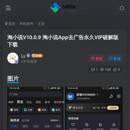
首页
手机软件
正文
淘小说V10.0.9 淘小说App去广告永久VIP破解版
下载
Ly
关注
私信
2年前更新
1
155
0
图片