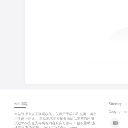
680博客
Sitemap
Copyright ©
本站资源来自互联网收集，仅供用于学习和交流，请勿
用于商业用途。 本站追求高质量资源所以发布前已测
试过95%安全无毒所有内容真实可参与！ 侵权删帖/违
法举报 联系邮箱：lyy36770@Gmail.com