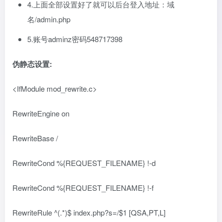
4.上面全部设置好了就可以后台登入地址：域
名/admin.php
5.账号adminz密码548717398
伪静态设置:
<IfModule mod_rewrite.c>
RewriteEngine on
RewriteBase /
RewriteCond %{REQUEST_FILENAME} !-d
RewriteCond %{REQUEST_FILENAME} !-f
RewriteRule ^(.*)$ index.php?s=/$1 [QSA,PT,L]