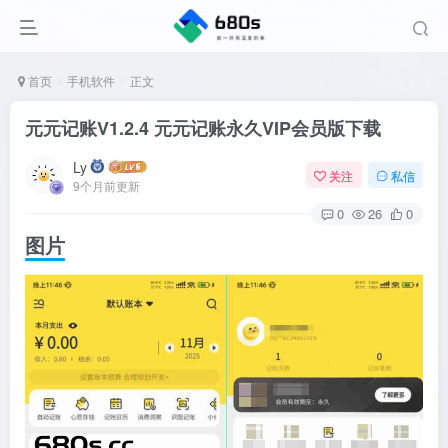
首页
手机软件
正文
元元记账V1.2.4 元元记账永久VIP会员版下载
Ly
关注
私信
9个月前更新
0
26
0
图片