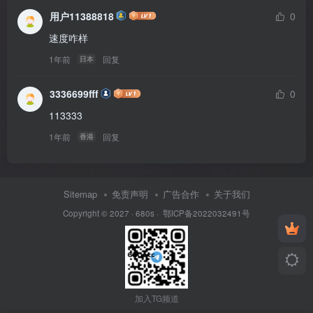
用户11388818
0
速度咋样
1年前
回复
日本
3336699fff
0
113333
1年前
回复
香港
Sitemap
免责声明
广告合作
关于我们
Copyright © 2027 ·
680s
·
鄂ICP备2022032491号
加入TG频道