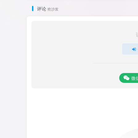
评论
抢沙发
微