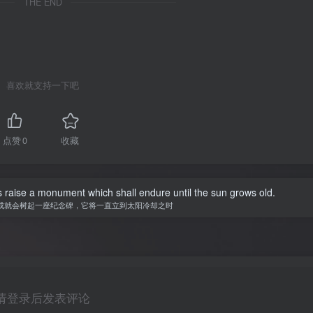
THE END
喜欢就支持一下吧
点赞
0
收藏
 raise a monument which shall endure until the sun grows old.
成就会树起一座纪念碑，它将一直立到太阳冷却之时
请登录后发表评论