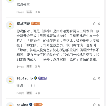
感谢分享
3年前
回复
山东
得林西蒙
0
你说的对，可是《原神》是由米哈游官网自主研发的一款
全新升级开放世界游戏冒险类游戏。手机游戏产生在一个
称之为「提瓦特」的仙侠世界，在这儿，被神挑中人要被
授于「神之眼」，导向星辰之力。我们将饰演一位名叫
「旅者」神秘人物角色在随心所欲的旅游中偶遇性情各不
相同、能力与众不同的伙伴们，和他们一起战胜劲敌，找
到走散的家人——另外，逐渐挖掘「原神」背后的真相。
3年前
回复
辽宁
92o1sglfo
0
谢谢！！！！
3年前
回复
香港
sewing
0