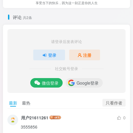
享受当下的快乐，因为这一刻正是你的人生
评论
共2条
请登录后发表评论
登录
注册
社交账号登录
微信登录
Google登录
只看作者
最新
最热
用户21611261
0
3555856