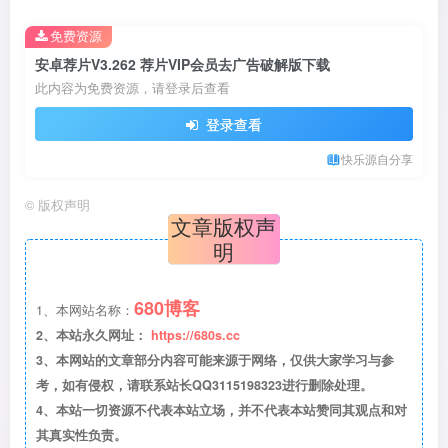
免费资源
安卓荐片V3.262 荐片VIP会员去广告破解版下载
此内容为免费资源，请登录后查看
登录查看
快乐源自分享
©
版权声明
文章版权声
明
680博客
1、本网站名称：
2、本站永久网址：
https://680s.cc
3、本网站的文章部分内容可能来源于网络，仅供大家学习与参
考，如有侵权，请联系站长QQ3115198323进行删除处理。
4、本站一切资源不代表本站立场，并不代表本站赞同其观点和对
其真实性负责。