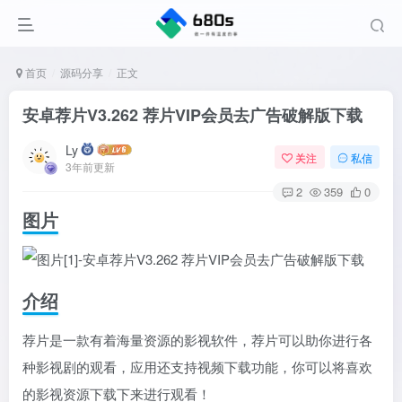
首页
源码分享
正文
安卓荐片V3.262 荐片VIP会员去广告破解版下载
Ly
关注
私信
3年前更新
2
359
0
图片
介绍
荐片是一款有着海量资源的影视软件，荐片可以助你进行各
种影视剧的观看，应用还支持视频下载功能，你可以将喜欢
的影视资源下载下来进行观看！