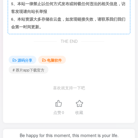
5、本站一律禁止以任何方式发布或转载任何违法的相关信息，访
客发现请向站长举报
6、本站资源大多存储在云盘，如发现链接失效，请联系我们我们
会第一时间更新。
THE END
源码分享
电脑软件
# 荐片app下载官方
喜欢就支持一下吧
点赞
0
收藏
Be happy for this moment, this moment is your life.