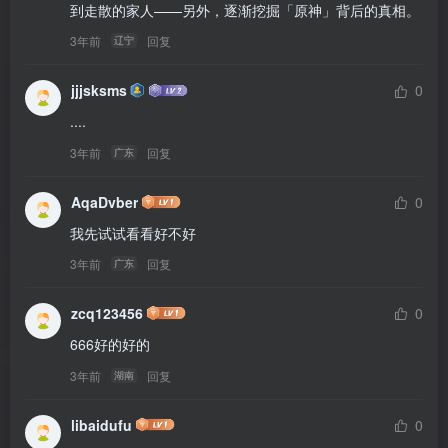
到走散的家人——另外，逐渐挖掘「原神」背后的真相。
3年前
回复
辽宁
jjjsksms
0
....
3年前
回复
广东
AqaDvber
0
我先试试看看好不好
3年前
回复
广东
zcq123456
0
666好的好的
3年前
回复
湖南
libaidufu
0