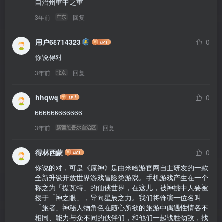
自治州重中之重
3年前
回复
广东
用户68714323
0
你说得对
3年前
回复
北京
hhqwq
0
666666666666
3年前
回复
新疆维吾尔自治区
得林西蒙
0
你说的对，可是《原神》是由米哈游官网自主研发的一款
全新升级开放世界游戏冒险类游戏。手机游戏产生在一个
称之为「提瓦特」的仙侠世界，在这儿，被神挑中人要被
授于「神之眼」，导向星辰之力。我们将饰演一位名叫
「旅者」神秘人物角色在随心所欲的旅游中偶遇性情各不
相同、能力与众不同的伙伴们，和他们一起战胜劲敌，找