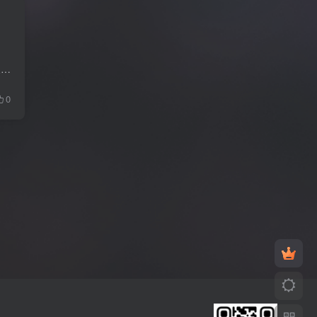
ABBYY FineReader 是一款一体化 OCR 和 PDF 软件程序，该技术用于将纸质文档和书籍转换为可编辑文档。 该软件可以将扫描件、PDF 和照片转换为可以数字编辑的文件，表格、信件、合同、文章、报告...
0