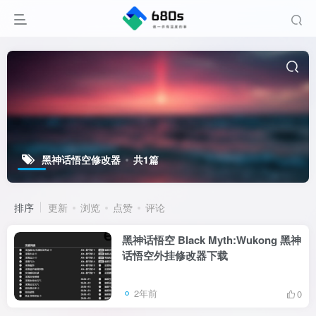
黑神话悟空修改器
共1篇
排序
更新
浏览
点赞
评论
黑神话悟空 Black Myth:Wukong 黑神
话悟空外挂修改器下载
2年前
0