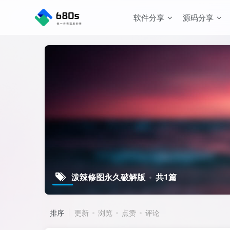
软件分享
源码分享
泼辣修图永久破解版
共1篇
排序
更新
浏览
点赞
评论