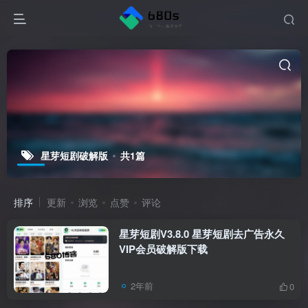
星芽短剧破解版
共1篇
排序
更新
浏览
点赞
评论
星芽短剧V3.8.0 星芽短剧去广告永久
VIP会员破解版下载
2年前
0