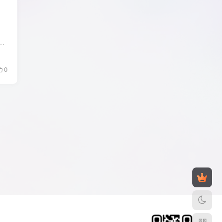
高清播放线路多无删减不卡顿。 超多番剧任用户观看，动漫各路大神集结，是一款强大的追番神器，看弹幕和大家同喜同悲，还可以...
0