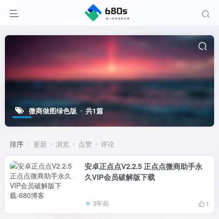
微商做图绿色版
共1篇
排序
更新
浏览
点赞
评论
安卓正点点V2.2.5 正点点微商助手永
久VIP会员破解版下载
3年前
1