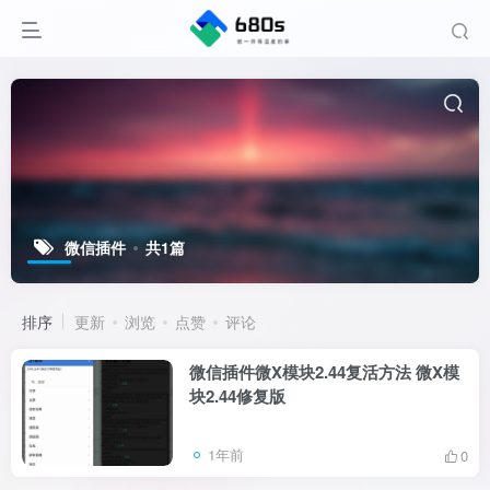
微信插件
共1篇
排序
更新
浏览
点赞
评论
微信插件微X模块2.44复活方法 微X模
块2.44修复版
1年前
0