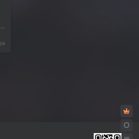
想用你的手机、平板电脑或Chromebook制作精彩绝伦的视频作品吗?巧影就是你要寻找的全功能视频编辑器！ 巧影为用户提供了各类丰富的免费功能，解锁巧影高级版可获取更多强大的编辑功能！ 功能特...
0