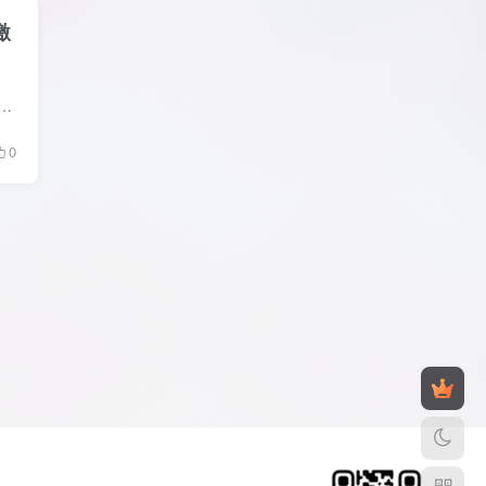
激
2023_V26.0.0.136_X64_会声会影2023最新旗舰破解版； 基于国外泄露的会声会影2023旗舰版多国语言版(26.0.0.136)制作而来 程序内置试用版序列号，欢迎书会出现相关提...
0