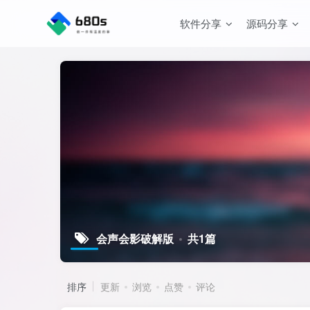
软件分享
源码分享
会声会影破解版
共1篇
排序
更新
浏览
点赞
评论