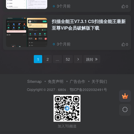
3个月前
0
扫描全能王V7.3.1 CS扫描全能王最新
至尊VIP会员破解版下载
3个月前
0
1
2
…
52
跳转
Sitemap
免责声明
广告合作
关于我们
Copyright © 2027 ·
680s
·
鄂ICP备2022032491号
加入TG频道